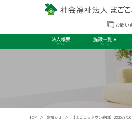
お問い
法人概要
施設一覧
Profile
Facility
TOP
＞
お知らせ
＞
【まごころタウン静岡】2025/3