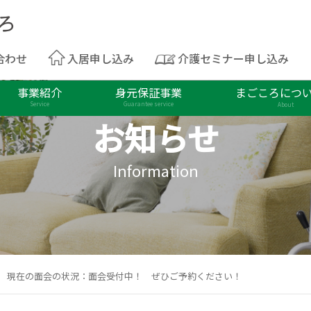
合わせ
入居申し込み
介護セミナー申し込み
事業紹介
身元保証事業
まごころにつ
Service
Guarantee service
About
お知らせ
Information
/10 現在の面会の状況：面会受付中！ ぜひご予約ください！