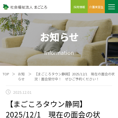
採用情報
介護実習生
お知らせ
Information
TOP
＞
お知
＞
【まごころタウン静岡】2025/12/1 現在の面会の状
らせ
況：面会受付中！ ぜひご予約ください！
2025.12.01
【まごころタウン静岡】
2025/12/1 現在の面会の状