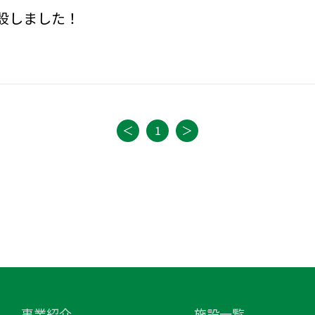
設しました！
＜
1
＞
事業紹介
施設一覧