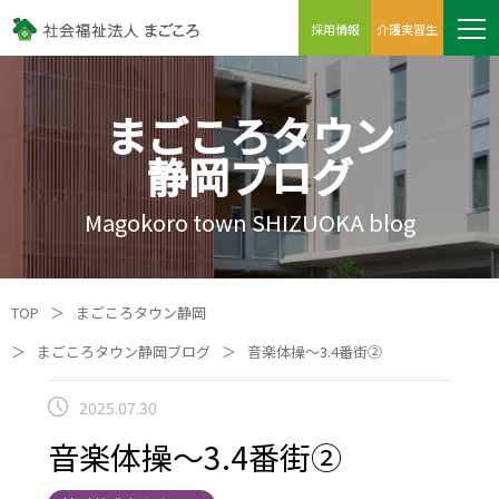
採用情報
介護実習生
まごころタウン
静岡ブログ
Magokoro town SHIZUOKA blog
TOP
＞
まごころタウン静岡
＞
まごころタウン静岡ブログ
＞
音楽体操～3.4番街②
2025.07.30
音楽体操～3.4番街②