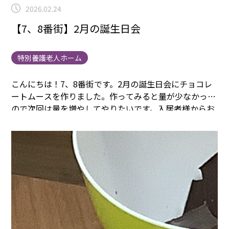
2026.02.24
【7、8番街】2月の誕生日会
特別養護老人ホーム
こんにちは！7、8番街です。
2月の誕生日会にチョコレ
ートムースを作りました。
作ってみると量が少なかった
ので次回は量を増やしてやりたいです。
入居者様からお
いしいと言ってくださりとても嬉しかったです！
美味し
そうに召し上がってくださりよかったです。来月もイベ
ントを考えて行っていこうと思います。以上、23日の誕
生日会の様子でした。