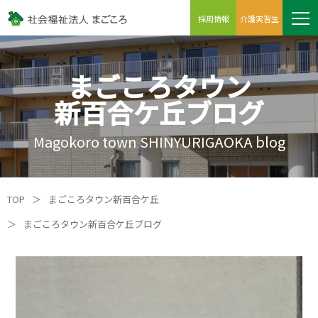
採用情報
介護実習生
まごころタウン
新百合ケ丘ブログ
Magokoro town SHINYURIGAOKA blog
TOP
＞
まごころタウン新百合ケ丘
＞
まごころタウン新百合ケ丘ブログ