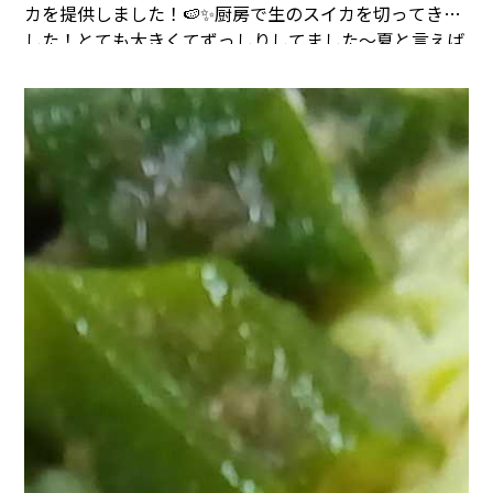
カを提供しました！🍉✨
厨房で生のスイカを切ってきま
した！とても大きくてずっしりしてました～
夏と言えば
スイカですね～甘くておいしかったです！
↓今日の昼食
はデザートがスイカとフルーツヨーグルトで、メインも
ボリュームがあってとても豪華でした✨
引き続き夏を楽
しんでいただけるようなお食事を提供していきますの
で、よろしくお願いします😊💕