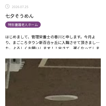
2026.07.25
七夕そうめん
特別養護老人ホーム
はじめまして、管理栄養士の春川と申します。
今月よ
り、まごころタウン新百合ヶ丘に入職させて頂きまし
た。
よろしくお願いします！！🌸
さて、遅くなってしま
いましたが、7/7の七夕ではお昼ご飯に３色使ったそう
めんを提供しました！✨✨
先輩の長野さんと盛付けさせ
て頂きました！！
色とりどりでかわいかったです💕
夏に
は冷たいそうめんが食べたくなりますよね～
皆さん、お
いしそうに食べて下さってとてもうれしかったです！
ま
だまだ夏はこれからです！
来月には夏祭りイベントや、
冷やし中華、おやつでたこ焼きや、他にも様々な手作り
おやつを計画していますので、ぜひお楽しみにして頂け
たら嬉しいです😊💕
最後までご覧いただき、ありがとう
ございました！！