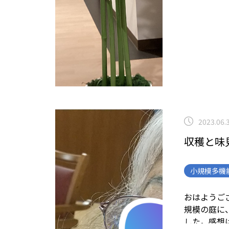
2023.06.
収穫と味
小規模多機
おはようご
規模の庭に
した。
感想