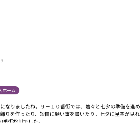
29
人ホーム
末になりましたね。
９－１０番街では、着々と七夕の準備を進
飾りを作ったり、短冊に願い事を書いたり。
七夕に星空が見れ
10番街松川でした。