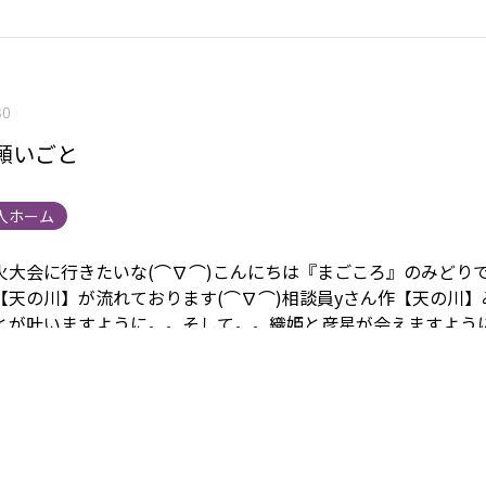
30
願いごと
人ホーム
火大会に行きたいな(⌒∇⌒)
こんにちは『まごころ』のみどり
【天の川】が流れております(⌒∇⌒)
相談員yさん作【天の川】
とが叶いますように。。そして。。
織姫と彦星が会えますように
✧♡
まごころの正面玄関入ると【天の川】
来訪されるご家族に
んでいただければいいな。。
と、思っております(⌒∇⌒)
そう
さんが植えてくれた茄子。。
葉っぱの上に『てんとう虫』を見
⌒)
『幸運がやって来ますように。。』と、願ってしまいまし
言』
七夕の願いごと。。
ひとつの願いごとでは全然足りないな
（欲張りなことを）思ってしまいます(・_・;)