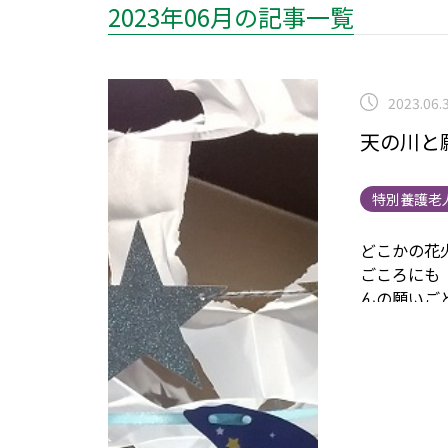
2023年06月の記事一覧
2023.06.
天の川と
特別養護老
どこかの花
ごころにも
んの願いご
＞◡＜◍)。
夕』を楽し
日医務のU
っこり(⌒∇
どりのひと
って、
毎年