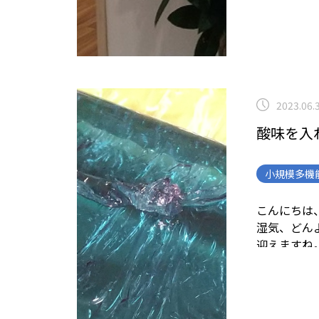
2023.06.
酸味を入
小規模多機
こんにちは
湿気、どん
迎えますね
って実食い
あら不思議
いな紫にな
ツとも言う