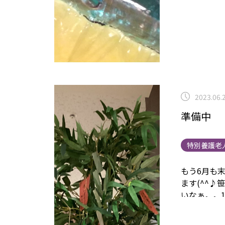
2023.06.
準備中
特別養護老
もう6月も
ます(^^♪
笹
いなぁ。。