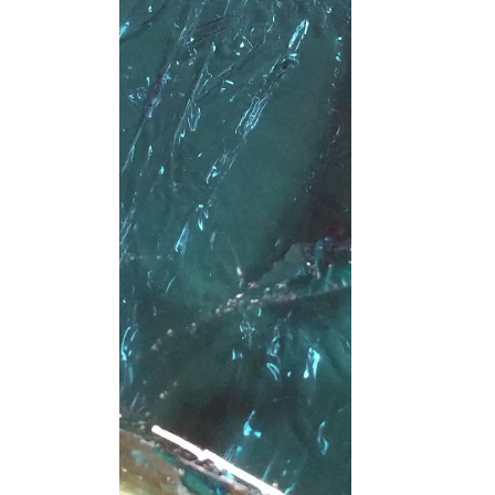
た。
次のブ
規模多機能
募集してい
--------
こち