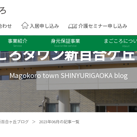
合わせ
入居申し込み
介護セミナー申し込み
事業紹介
身元保証事業
まごころにつ
ころタウン
新百合ケ丘
Service
Guarantee service
About
Magokoro town SHINYURIGAOKA blog
新百合ヶ丘ブログ
＞
2023年06月の記事一覧