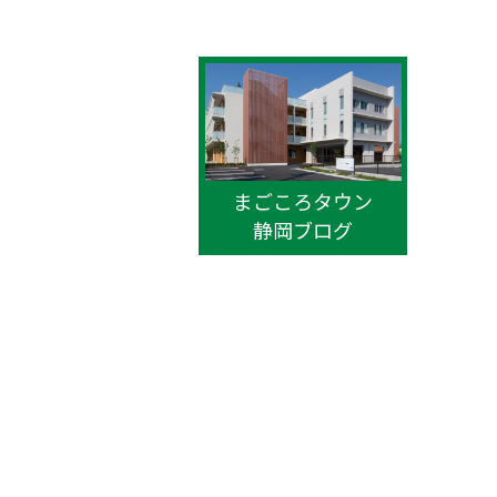
ます。
小
仲間を
--------
。。。。
まごころタウン
静岡ブログ