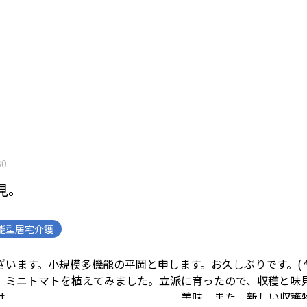
30
見。
能型居宅介護
ざいます。
小規模多機能の平岡と申します。
お久しぶりです。(
^
、ミニトマトを植えてみました。
立派に育ったので、収穫と味
は。。。。。。。。。。。。。。。。美味。
また、新しい収穫