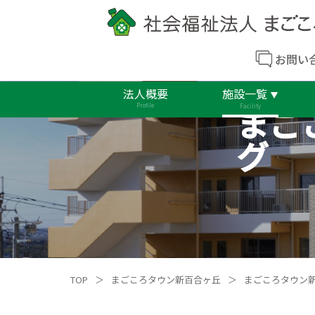
お問い
法人概要
施設一覧
まご
Profile
Facility
グ
TOP
＞
まごころタウン新百合ヶ丘
＞
まごころタウン