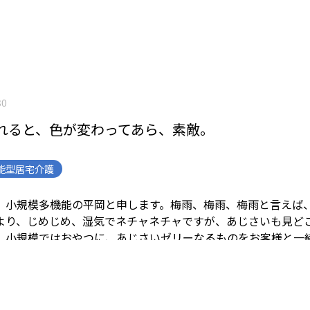
30
れると、色が変わってあら、素敵。
能型居宅介護
、小規模多機能の平岡と申します。
梅雨、梅雨、梅雨と言えば
より、
じめじめ、湿気でネチャネチャですが、
あじさいも見ど
。
小規模ではおやつに、あじさいゼリーなるものを
お客様と一
たしました。
実食までの工程ご覧ください。
酸味(リンゴ酢)を
、色が変わって素敵なブルーから紫になりました。
最終的には
りました。
褐変(かっぺん)という現象みたいです。
サイエン
そうです。
知らんけど。（笑）
お客様みんなと一緒に作成いた