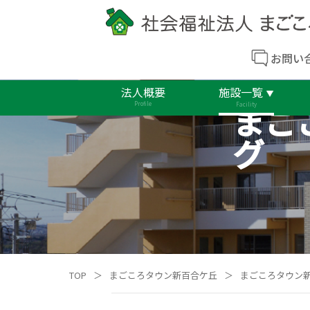
お問い
法人概要
施設一覧
まご
Profile
Facility
グ
TOP
＞
まごころタウン新百合ケ丘
＞
まごころタウン