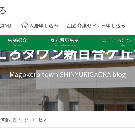
合わせ
入居申し込み
介護セミナー申し込み
事業紹介
身元保証事業
まごころにつ
ころタウン
新百合ケ丘
Service
Guarantee service
About
Magokoro town SHINYURIGAOKA blog
新百合ヶ丘ブログ
＞
七夕