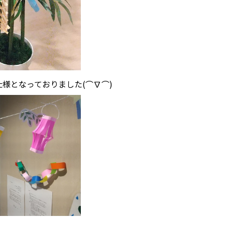
様となっておりました(⌒∇⌒)