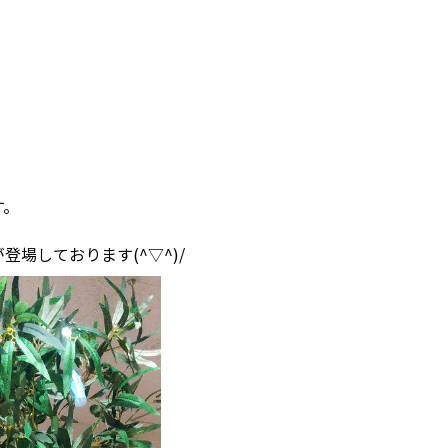
す。
場しております(^▽^)/