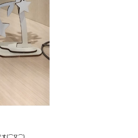
す(⌒∇⌒)