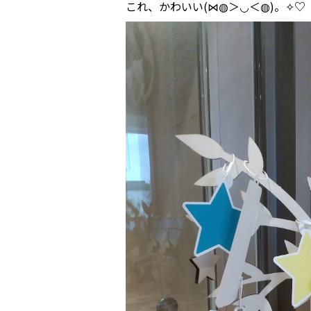
これ、かわいい(⋈◍＞◡＜◍)。✧♡