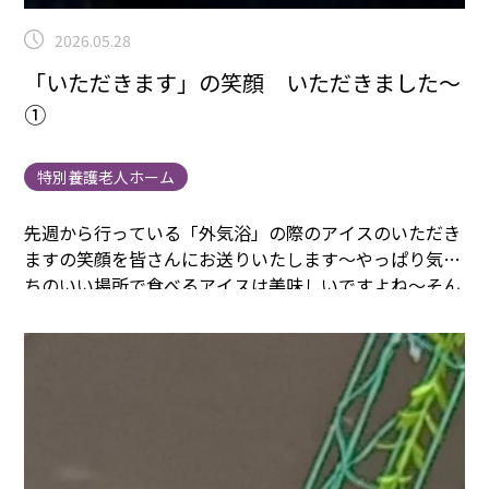
2026.05.28
「いただきます」の笑顔 いただきました～
①
特別養護老人ホーム
先週から行っている「外気浴」の際のアイスのいただき
ますの笑顔を皆さんにお送りいたします～
やっぱり気持
ちのいい場所で食べるアイスは美味しいですよね～
そん
なみなさまのいただきますの笑顔をこちらに共有いたし
ますね。
行事委員会のみなさま、特にサービスマネージ
ャーのNさんと管理栄養士のNさん！ダブルNさん！
み
んなを巻き込んで企画運営してくれてありがとうござい
ます！
笑顔たくさん見れてよかったです！
ごちそうさま
でした～