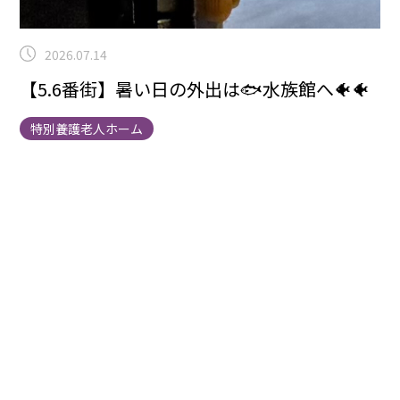
2026.07.14
【5.6番街】暑い日の外出は🐟水族館へ🐠🐠
特別養護老人ホーム
こんにちは！5.6番街ブログ担当の大川賢祐です。
毎
月、利用者様2名・職員2名で外出する企画を行ってお
り、今回の行き先は松坂屋8Fスマートアクアリウム静岡
へ。
今年の梅雨時期は気温が低い蒸し暑さで過ごしやす
い陽気が続いており、日本平動物園を歩いた時にも丁度
良い感じでしたが、さすがに夏が近く、気温が高くなる
ことを警戒してスマートアクアリウム静岡へ行きまし
た。当日、そこまで暑くなく、館内は空調が完備されて
いるので快適な環境で外出することができました。
今
後、酷暑の夏になることが予想される為、8月はユニッ
トの外出企画を一時中止、別のユニット企画でスイカ🍉