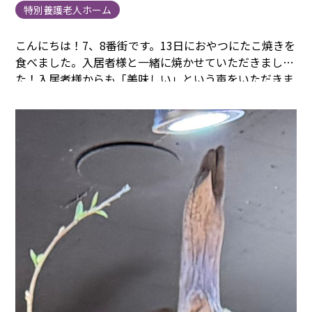
特別養護老人ホーム
こんにちは！7、8番街です。
13日におやつにたこ焼きを
食べました。
入居者様と一緒に焼かせていただきまし
た！入居者様からも「美味しい」という声をいただきま
した。また機会があればやってみたいと思います。
以上
がたこ焼きイベントの時の様子でした！
まごころタウン
静岡 関連リンク
施設情報は
こちら
から 身元保証事業
については
こちら
から
他の事業内容については
こちら
か
ら 採用情報は
こちら
から