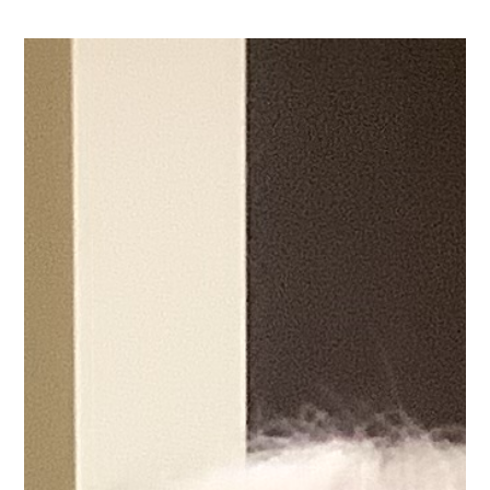
りイベントを開催しようと計画中です。
前回のブログで
は輪っか飾りを作っている様子をお届けしましたが、
今
回はちぎり絵で看板を作っている様子をお届けしようと
思います。
普段から折り紙をちぎる作業をされているこ
ともあり、慣れた様子で折り紙をちぎり、台紙に貼り付
けていらっしゃいました。
「まごころ」の文字が完成し
ました！
ですがこの看板「まごころ」だけでは完成では
ありません。
完成を目指してこの調子で頑張っていきた
いと思います！٩( 'ω' )و
まごころタウン静岡 関連リン
ク
施設情報は
こちら
から 身元保証事業については
こち
ら
から
他の事業内容については
こちら
から 採用情報は
こちら
から