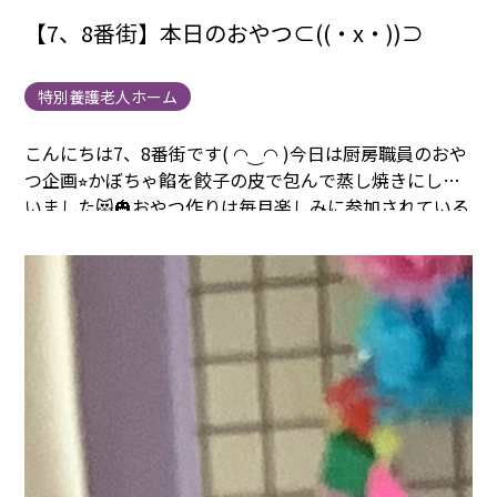
【7、8番街】本日のおやつ⊂((・x・))⊃
特別養護老人ホーム
こんにちは7、8番街です( ◠‿◠ )
今日は厨房職員のおや
つ企画⭐︎
かぼちゃ餡を餃子の皮で包んで蒸し焼きにして
いました😻🎃
おやつ作りは毎月楽しみに参加されている
方が多く和気藹々とおやつを
作られています。
ご自分で
つくられた感想を聞くと
「まだまだね、、」と笑ってい
らっしゃいました！
来月のおやつ企画も楽しみにしてい
ます♪