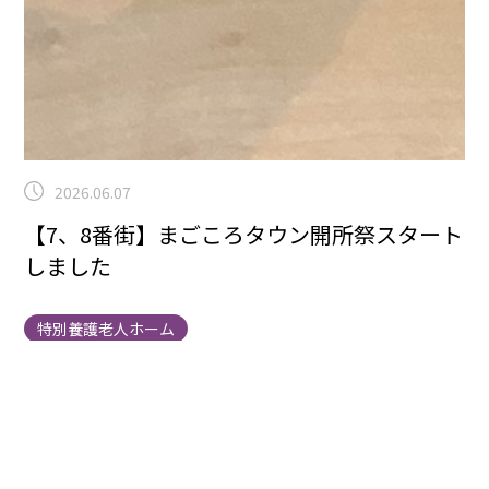
2026.06.07
【7、8番街】まごころタウン開所祭スタート
しました
特別養護老人ホーム
こんにちは7、8番街です😚
昨日はまごころタウン静岡の
開所祭でした( ´ ▽ ` )
今年はご家族様も参加され大盛り
上がりでした！
ご参加くださったご家族の皆様、ありが
とうございました。
ご家族様と一緒に食事できて嬉しそ