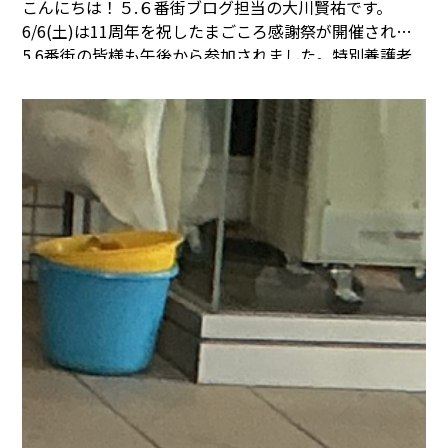
こんにちは！５.６番街ブログ担当の大川賢祐です。
6/6(土)は11周年を祝したまごころ感謝祭が開催され、
5.6番街の皆様も午後から参加されました。
特別養護老
人ホームまごころタウン静岡がオープンして11年が経っ
たんですね。
イベント当日はとても涼しく、過ごしやす
くて祭り日和でした。屋台も色々なごちそうで賑わって
いました。
これからお買い物企画や、流しそうめん、お
寿司企画が予定されています。お楽しみに♬
まごころタ
ウン静岡 関連リンク
施設情報は
こちら
から 身元保証
事業については
こちら
から
他の事業内容については
こち
ら
から 採用情報は
こちら
から