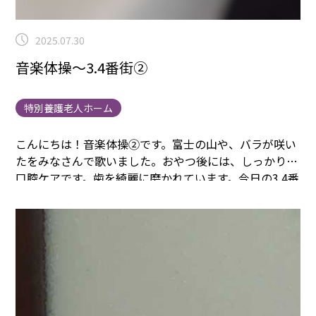
2025.07.30
音楽体操～3.4番街②
特別養護老人ホーム
こんにちは！音楽体操②です。
富士の山や、バラが咲い
たをみなさんで歌いました。
おやつ後には、しっかりと
口腔ケアです。歯を綺麗に磨かれています。
今日の3.4番
街のみなさんはとても元気です。
まごころタウン＊静岡
でのお仕事に興味のある方は
コチラ
まで(^^♪
まごころ
タウン＊静岡
曽根