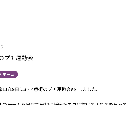
26
街のプチ運動会
人ホーム
11/19日に3・4番街のプチ運動会❓をしました。
番街でチームを分けて最初は紙⚽️をカゴに投げて入れてもらって
チームはカゴに入れるが上手でした😄。
3番街チームも最後まで
けて投げ入れていました。😄
次の競技は足で新聞を踏み早く自
る競技です。こちらの競技では自分の順番を待たずに始めてし