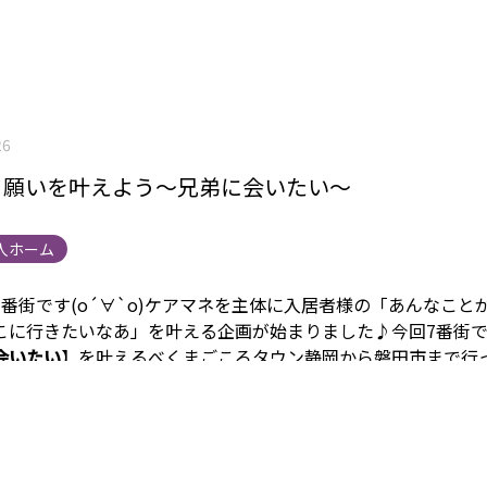
26
】願いを叶えよう〜兄弟に会いたい〜
人ホーム
番街です(о´∀`о)
ケアマネを主体に入居者様の
「あんなこと
こに行きたいなあ」を
叶える企画が始まりました♪
今回7番街で
会いたい
】を叶えるべく
まごころタウン静岡から磐田市まで行
ｖ＾＿＾）ｖ
最初は「ここどこ？」と不安そうでしたが実家に
会うと
嬉しそうにいろんな話をされていました。
お姉様と弟様
年ぶりだそうです！
結婚当初のとってもお綺麗なお写真も見せ
〃ω〃)
帰りはとっても名残惜しく「ありがとね、また来るね
した。
今度は「親戚の家をまわって泊まりに行かなきゃ」との