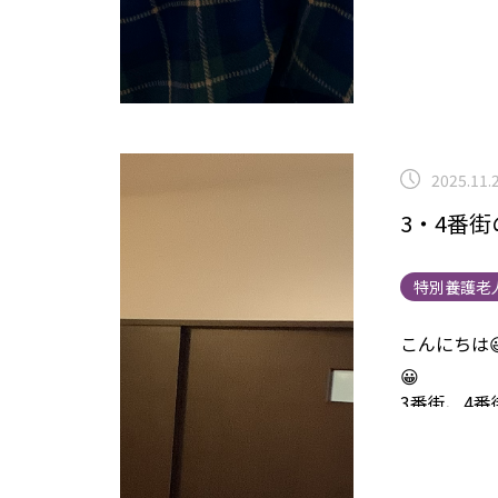
2025.11.
3・4番
特別養護老
こんにちは
😀
3番街、4
す。
4番街
にカゴめが
へ引き寄せ