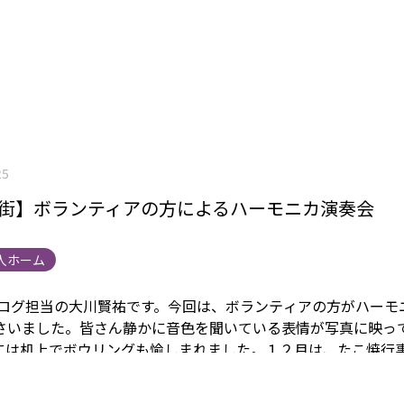
25
番街】ボランティアの方によるハーモニカ演奏会
人ホーム
ブログ担当の大川賢祐です。
今回は、ボランティアの方がハーモ
さいました。
皆さん静かに音色を聞いている表情が写真に映っ
には机上でボウリングも愉しまれました。
１２月は、たこ焼行
を予定しています。あっという間にお正月を迎えそうです。
ま
関連リンク
施設情報は
こちら
から 身元保証事業については
こ