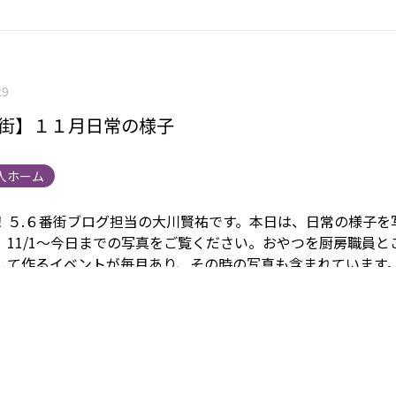
29
番街】１１月日常の様子
人ホーム
！５.６番街ブログ担当の大川賢祐です。
本日は、日常の様子を
。11/1～今日までの写真をご覧ください。
おやつを厨房職員と
して作るイベントが毎月あり、その時の写真も含まれています
5たこ焼きイベントを計画中です。
まごころタウン静岡 関連リン
ら
から 身元保証事業については
こちら
から
他の事業内容につ
 採用情報は
こちら
から