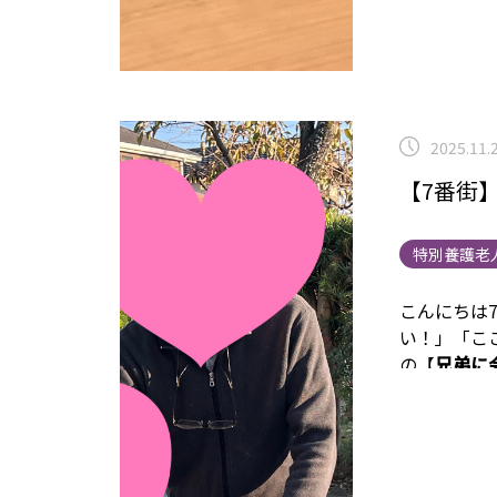
2025.11.
【7番街
特別養護老
こんにちは7
い！」「こ
の【
兄弟に
ました♪（
ご家族様と
揃うのは数
だきました(
振っていま