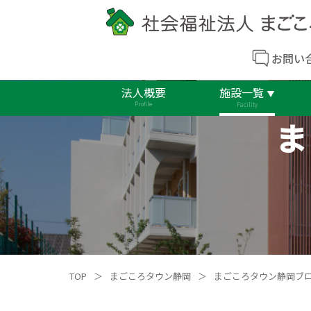
お問い
法人概要
施設一覧
Profile
Facility
ま
TOP
＞
まごころタウン静岡
＞
まごころタウン静岡ブ