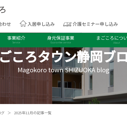
合わせ
入居申し込み
介護セミナー申し込み
事業紹介
身元保証事業
まごころにつ
Service
Guarantee service
About
ごころタウン
静岡ブ
Magokoro town SHIZUOKA blog
ログ
＞
2025年11月の記事一覧