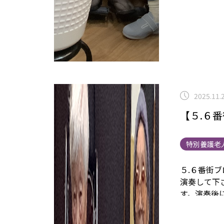
2025.11.
【５.６
特別養護老
５.６番街
演奏して下
す。
演奏後
リスマス会
ウン静岡 