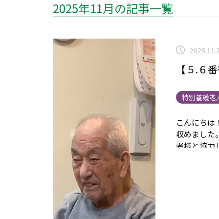
2025年11月の記事一覧
2025.11.
【５.６
特別養護老
こんにちは
収めました
者様と協力
は、12/1
情報は
こち
こちら
から