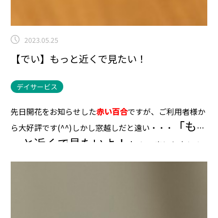
2023.05.25
【でい】もっと近くで見たい！
デイサービス
先日開花をお知らせした
赤い百合
ですが、ご利用者様か
「も
ら大好評です(^^)
しかし窓越しだと遠い・・・
っと近くで見たいよ！」
との声にお応えす
べく、まずは一本切って花瓶に活けました☆
百合は花粉
に注意が必要です（衣類に着くとなかなか取れないです
(-.-)）
花粉を取っていると、花の中が気になるのか興味
津々です。
この方はいつも色々な事に興味をもって質問
してくれます(^^)
こういった探求心のようなものは自分
も見習っていきたいですね☆
蕾が２つ残っているので、