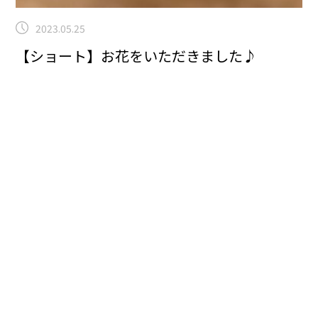
2023.05.25
【ショート】お花をいただきました♪
ショートステイ
近所の学校からお花をいただきました。
学生さんが足を
運んでいただき届けていただきました(
´ω｀
)
造花かと思
うくらい整っていたのですが、よく見たら生花でした。
優しい色合いでテーブルに置いてあると、お部屋が明る
くなりますね☆
ご利用者様もとっても喜んでくれました
(^^)
またお礼などが出来ると良いなと思います。