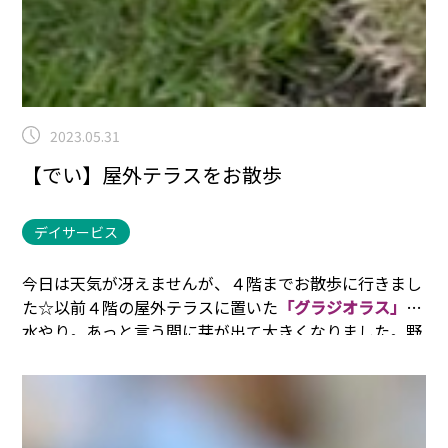
2023.05.31
【でい】屋外テラスをお散歩
デイサービス
今日は天気が冴えませんが、４階までお散歩に行きまし
た☆
以前４階の屋外テラスに置いた
「グラジオラス」
に
水やり。
あっと言う間に芽が出て大きくなりました。
野
菜もいくつか植えられていました。
トマト
も青い実がな
っていました(^^)
名前のわからない植物にも興味津々で
した(
'ω'
)
また定期的に遊びに来ましょう☆彡