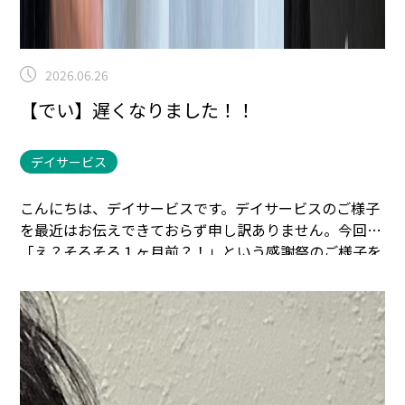
2026.06.26
【でい】遅くなりました！！
デイサービス
こんにちは、デイサービスです。
デイサービスのご様子
を最近はお伝えできておらず申し訳ありません。
今回は
「え？そろそろ１ヶ月前？！」
という感謝祭のご様子を
お伝えします。
デイサービスは昼食の時間帯でお祭りに
参加させていただきました。
その日は暑すぎず、寒すぎ
ず、気持ちのいい風が吹いており、
BGMにはサザンオー
ルスターズ。
まるで海の家にいるみたいでした。
ご自身
で食べたい物を取っていただき、
かんぱーい！！(=ﾟωﾟ)
ﾉ🍺
美味しいランチタイムでした。
このお祭りでは、デ
イサービスは飾りつけの準備をお手伝いしました。
完成