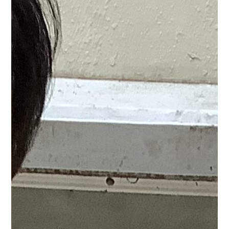
品はこちら
塗り絵も頑張っていただき、各ユニットへポ
スターを作りました。
ご利用者様から「とても楽しかっ
た！」とお声をいただき、嬉しく思いました。
来年もま
た、皆様とお祭りが出来たらいいなと思っています。
ま
ごころタウン静岡 関連リンク
施設情報は
こちら
から
身元保証事業については
こちら
から
他の事業内容につい
ては
こちら
から 採用情報は
こちら
から