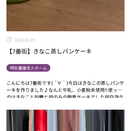
2026.06.29
【7番街】きなこ蒸しパンケーキ
特別養護老人ホーム
こんにちは7番街です( ´∀｀)
今日はきなこの蒸しパンケ
ーキを作りました♪
なんと牛乳、小麦粉未使用‼︎使った
のはきなこと砂糖と卵のみの簡単ケーキでした
卵白泡立
てる作業を協力していただきました
簡単にメレンゲにな
りますとレシピにありましたが、結構難しく…笑
スタッ
フ、入居者、スタッフとかわりばんこでメレンゲを作り
ました
お味の感想は、、
この笑顔(
≧∀≦
)簡単で美味し