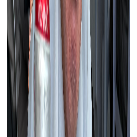
いのは最高ですね！
まごころタウン静岡 関連リンク
施
設情報は
こちら
から 身元保証事業については
こちら
か
ら
他の事業内容については
こちら
から 採用情報は
こち
ら
から