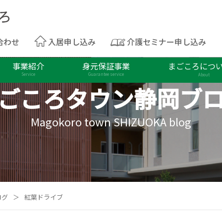
合わせ
入居申し込み
介護セミナー申し込み
事業紹介
身元保証事業
まごころにつ
Service
Guarantee service
About
ごころタウン
静岡ブ
Magokoro town SHIZUOKA blog
ログ
＞
紅葉ドライブ