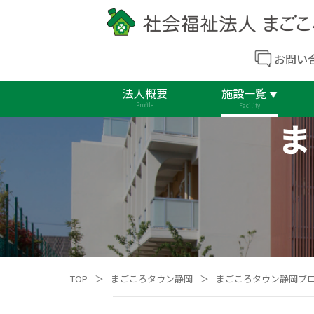
お問い
法人概要
施設一覧
Profile
Facility
ま
TOP
＞
まごころタウン静岡
＞
まごころタウン静岡ブ