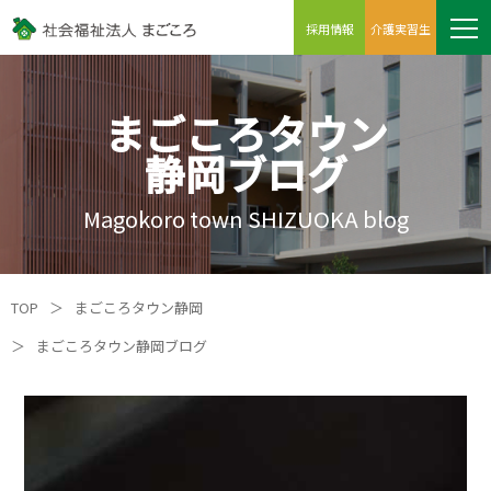
採用情報
介護実習生
まごころタウン
静岡ブログ
Magokoro town SHIZUOKA blog
TOP
＞
まごころタウン静岡
＞
まごころタウン静岡ブログ