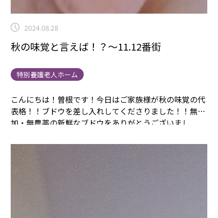
2024.08.28
秋の味覚と言えば！？～11.12番街
特別養護老人ホーム
こんにちは！曽根です！今日はご家族様が秋の味覚の代
表格！！ブドウを差し入れしてくださりました！！
無添
加・無農薬の新鮮なブドウをありがとうございまし
た！！
開けた瞬間、甘い香りが漂ってきました！！！
み
なさん、今日も一日がんばりましょう！！
まごころタウ
ン＊静岡でのお仕事に興味のある方は
コチラ
まで(^^♪