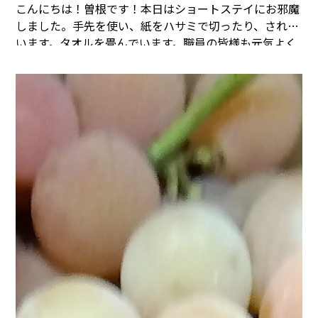
こんにちは！曽根です！本日はショートステイにお邪魔
しました。
手先を使い、紙をハサミで切ったり、されて
います。
タオルを畳んでいます。
職員の皆様も元気よく
働かれています。
頼もしいですね。
まごころタウン＊静
岡でのお仕事に興味のある方は
コチラ
まで(^^♪