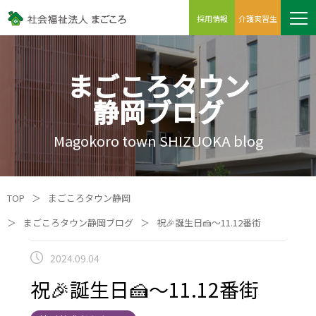
採用情報
介護実習生
まごころタウン
静岡ブログ
Magokoro town SHIZUOKA blog
TOP
＞
まごころタウン静岡
＞
まごころタウン静岡ブログ
＞
祝🎉誕生日🍰～11.12番街
2024.09.04
祝🎉誕生日🍰～11.12番街