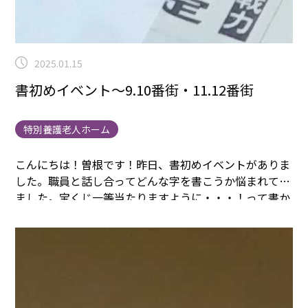
2025.01.15
書初めイベント～9.10番街・11.12番街
特別養護老人ホーム
こんにちは！曽根です！昨日、書初めイベントがありま
した。職員と話し合ってどんな字を書こうか悩まれてい
ました。
宝くじ一等当たりますように・・・！って書か
れましたが、購入はしていないそうです。( ´∀｀ )
みな
さん真剣になって書いています。みなさん、書初めに抵
抗なく、楽しんで興味を示していました。
字は体を表わ
すってよく言いますね。定規を使っていなくても上段の
列が全て揃っているような方もいます。真っすぐで几帳
面な性格なのでしょうか？
いろんな字に想いがあって見