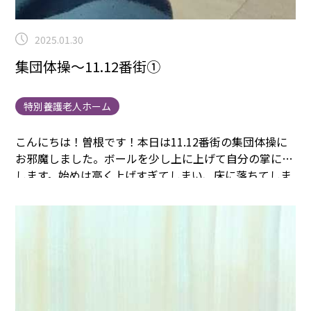
2025.01.30
集団体操～11.12番街①
特別養護老人ホーム
こんにちは！曽根です！本日は11.12番街の集団体操に
お邪魔しました。
ボールを少し上に上げて自分の掌に戻
します。始めは高く上げすぎてしまい、床に落ちてしま
いました。
風船バレーでは、みなさん目をキラキラと輝
かせて風船を目で追っていました。
ついさっきまでウト
ウトされていた方も、大きな風船を見たら覚醒されて一
緒に参加されました。
パート②に移ります。
まごころタ
ウン＊静岡でのお仕事に興味のある方は
コチラ
まで
(^^♪