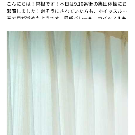
こんにちは！曽根です！本日は9.10番街の集団体操にお
邪魔しました！
眠そうにされていた方も、ホイッスルの
音で目が覚めたようです。
風船バレーも、ホイッスルも
日常の中の小さな発散になります。
みなさん肺呼吸で音
を出して発散です！
パート②に続きます。
まごころタウ
ン＊静岡でのお仕事に興味のある方は
コチラ
まで(^^♪