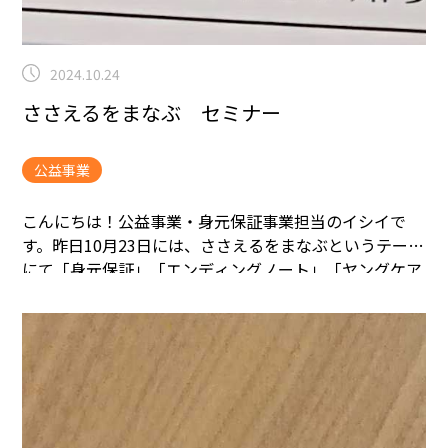
2024.10.24
ささえるをまなぶ セミナー
公益事業
こんにちは！
公益事業・身元保証事業担当のイシイで
す。
昨日10月23日には、ささえるをまなぶというテーマ
にて「身元保証」「エンディングノート」「ヤングケア
ラー」についての勉強会が行われました。
大変ありがた
いことに、静岡市終活支援優良事業者として「身元保
証」についての講座の方を担当をさせて頂きました！
今
の家族情勢の変化、具体的なサービスについて、事業者
によっての違いなどを中心にお話しの方をさせて頂きま
した。
その他、ヤングケアラーについては今まで個人的
にもあまり経験がなく、初めて聞く事ばかりではありま