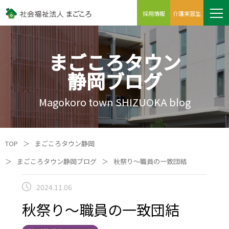
採用情報
介護実習生
まごころタウン
静岡ブログ
Magokoro town SHIZUOKA blog
TOP
＞
まごころタウン静岡
＞
まごころタウン静岡ブログ
＞
秋祭り～職員の一致団結
2024.11.06
秋祭り～職員の一致団結