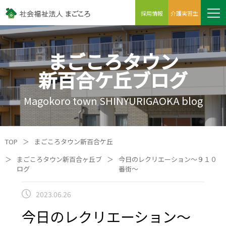
採用情報
介護実習生
まごころタウン
新百合ケ丘ブログ
Magokoro town SHINYURIGAOKA blog
TOP
＞
まごころタウン新百合ケ丘
＞
まごころタウン新百合ヶ丘ブ
＞
今日のレクリエーション～９１０
ログ
番街～
2023.06.26
今日のレクリエーション～