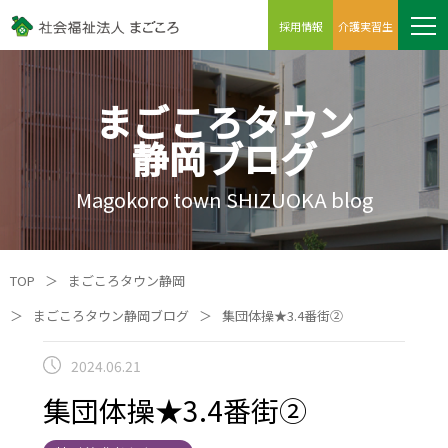
採用情報
介護実習生
まごころタウン
静岡ブログ
Magokoro town SHIZUOKA blog
TOP
＞
まごころタウン静岡
＞
まごころタウン静岡ブログ
＞
集団体操★3.4番街②
2024.06.21
集団体操★3.4番街②