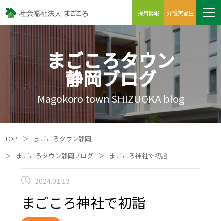
採用情報
介護実習生
まごころタウン
静岡ブログ
Magokoro town SHIZUOKA blog
TOP
＞
まごころタウン静岡
＞
まごころタウン静岡ブログ
＞
まごころ神社で初詣
2024.01.13
まごころ神社で初詣