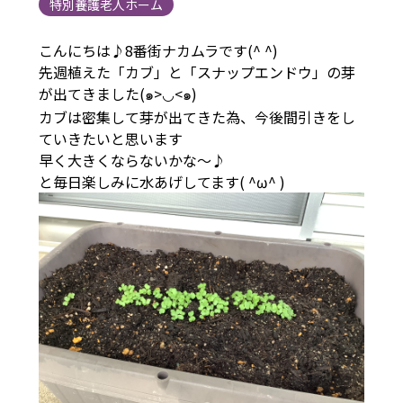
特別養護老人ホーム
こんにちは♪8番街ナカムラです(^ ^)
先週植えた「カブ」と「スナップエンドウ」の芽
が出てきました(๑>◡<๑)
カブは密集して芽が出てきた為、今後間引きをし
ていきたいと思います
早く大きくならないかな〜♪
と毎日楽しみに水あげしてます( ^ω^ )