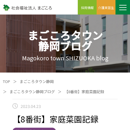
採用情報
介護実習生
まごころタウン
静岡ブログ
Magokoro town SHIZUOKA blog
TOP
＞
まごころタウン静岡
＞
まごころタウン静岡ブログ
＞
【8番街】家庭菜園記録
2023.04.23
【8番街】家庭菜園記録