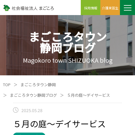
採用情報
介護実習生
まごころタウン
静岡ブログ
Magokoro town SHIZUOKA blog
TOP
＞
まごころタウン静岡
＞
まごころタウン静岡ブログ
＞
５月の庭～デイサービス
2025.05.28
５月の庭～デイサービス