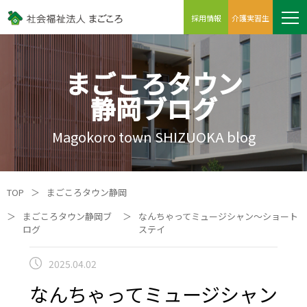
採用情報
介護実習生
まごころタウン
静岡ブログ
Magokoro town SHIZUOKA blog
TOP
＞
まごころタウン静岡
＞
まごころタウン静岡ブ
＞
なんちゃってミュージシャン～ショート
ログ
ステイ
2025.04.02
なんちゃってミュージシャン