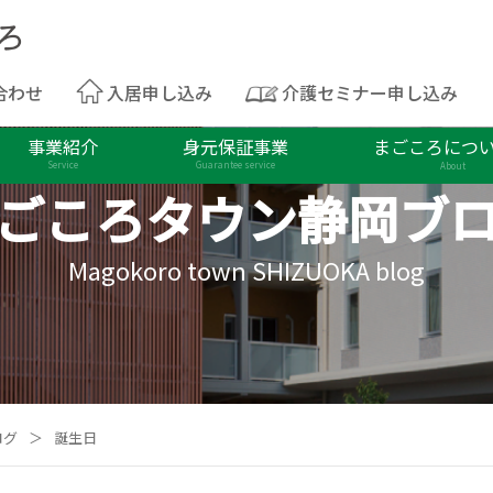
合わせ
入居申し込み
介護セミナー申し込み
事業紹介
身元保証事業
まごころにつ
Service
Guarantee service
About
ごころタウン
静岡ブ
Magokoro town SHIZUOKA blog
ログ
＞
誕生日