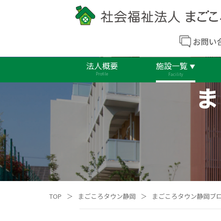
お問い
法人概要
施設一覧
Profile
Facility
ま
TOP
＞
まごころタウン静岡
＞
まごころタウン静岡ブ