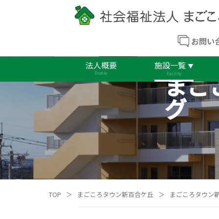
お問い
法人概要
施設一覧
まご
Profile
Facility
グ
TOP
＞
まごころタウン新百合ケ丘
＞
まごころタウン