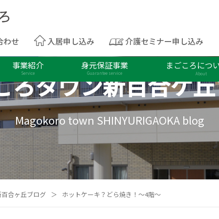
合わせ
入居申し込み
介護セミナー申し込み
事業紹介
身元保証事業
まごころにつ
ころタウン
新百合ケ丘
Service
Guarantee service
About
Magokoro town SHINYURIGAOKA blog
新百合ヶ丘ブログ
＞
ホットケーキ？どら焼き！～4階～