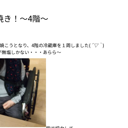
焼き！～4階～
を焼こうとなり、4階の冷蔵庫を１周しました(
´▽｀
)
ターが無塩しかない・・・あらら～
皆で協力して、、