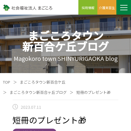
採用情報
介護実習生
まごころタウン
新百合ケ丘ブログ
Magokoro town SHINYURIGAOKA blog
TOP
＞
まごころタウン新百合ケ丘
＞
まごころタウン新百合ヶ丘ブログ
＞
短冊のプレゼント🎁
2023.07.11
短冊のプレゼント🎁