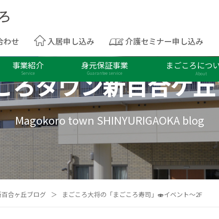
合わせ
入居申し込み
介護セミナー申し込み
事業紹介
身元保証事業
まごころにつ
ころタウン
新百合ケ丘
Service
Guarantee service
About
Magokoro town SHINYURIGAOKA blog
新百合ヶ丘ブログ
＞
まごころ大将の「まごころ寿司」🍣イベント～2F