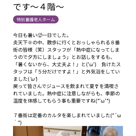
です～４階～
特別養護老人ホーム
今日も暑い🥵一日でした。
炎天下🌞の中、散歩に行くとおっしゃられる８番
街の皆様（笑）スタッフが「熱中症になってしま
うので夕方にしましょう」とお話しをするも、
「暑くないから、大丈夫よ！」と('ω') 負けたス
タッフは「５分だけですよ！」と外気浴をしてい
ました(
'ω'
)
戻って皆さんでジュースを飲まれて夏🎐を満喫さ
れていました。熱中症に注意しながらも、季節の
温度を体感してもらう事も重要ですね(*'ω'*)
７番街は定番のカルタを楽しまれていました(*´ω
｀*)