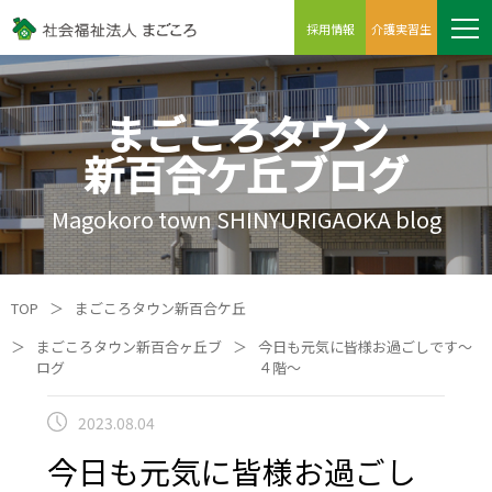
採用情報
介護実習生
まごころタウン
新百合ケ丘ブログ
Magokoro town SHINYURIGAOKA blog
TOP
＞
まごころタウン新百合ケ丘
＞
まごころタウン新百合ヶ丘ブ
＞
今日も元気に皆様お過ごしです～
ログ
４階～
2023.08.04
今日も元気に皆様お過ごし