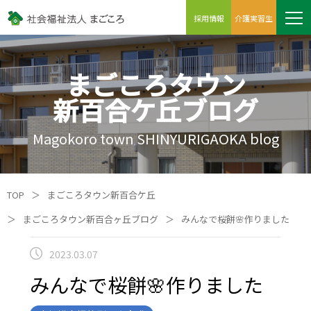
採用情報
介護実習生
まごころタウン
新百合ケ丘ブログ
Magokoro town SHINYURIGAOKA blog
TOP
＞
まごころタウン新百合ケ丘
＞
まごころタウン新百合ヶ丘ブログ
＞
みんなで桜餅🌸作りました
2023.03.07
みんなで桜餅🌸作りました