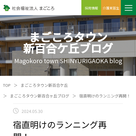
採用情報
介護実習生
まごころタウン
新百合ケ丘ブログ
Magokoro town SHINYURIGAOKA blog
TOP
＞
まごころタウン新百合ケ丘
＞
まごころタウン新百合ヶ丘ブログ
＞
宿直明けのランニング再開！
2024.05.30
宿直明けのランニング再