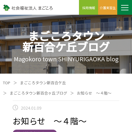
採用情報
介護実習生
まごころタウン
新百合ケ丘ブログ
Magokoro town SHINYURIGAOKA blog
TOP
＞
まごころタウン新百合ケ丘
＞
まごころタウン新百合ヶ丘ブログ
＞
お知らせ ～４階～
2024.01.09
お知らせ ～４階～