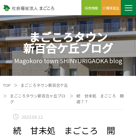
採用情報
介護実習生
まごころタウン
新百合ケ丘ブログ
Magokoro town SHINYURIGAOKA blog
TOP
＞
まごころタウン新百合ケ丘
＞
まごころタウン新百合ヶ丘ブロ
＞
続 甘未処 まごころ 開
グ
店？？
2023.05.12
続 甘未処 まごころ 開