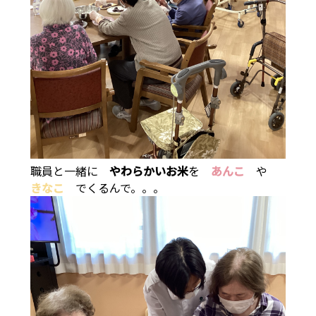
職員と一緒に
やわらかいお米
を
あんこ
や
きなこ
でくるんで。。。